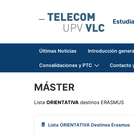
↓
Saltar
al
Estudi
contenido
principal
Navegación
Últimas Noticias
Introducción genera
principal
Convalidaciones y PTC
Contacto 
MÁSTER
Lista
ORIENTATIVA
destinos ERASMUS
Lista ORIENTATIVA Destinos Erasmus