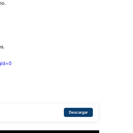
mo.
s.
gid=0
Descargar