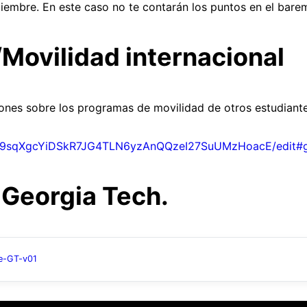
iciembre. En este caso no te contarán los puntos en el bare
Movilidad internacional
niones sobre los programas de movilidad de otros estudiante
/1l-9sqXgcYiDSkR7JG4TLN6yzAnQQzeI27SuUMzHoacE/edit#
 Georgia Tech.
e-GT-v01